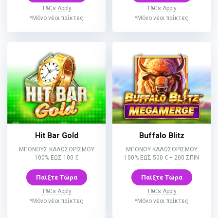
T&Cs Apply
T&Cs Apply
*Μόνο νέοι παίκτες
*Μόνο νέοι παίκτες
Hit Bar Gold
Buffalo Blitz
ΜΠΟΝΟΥΣ ΚΑΛΩΣΟΡΙΣΜΟΥ
ΜΠΟΝΟΥ ΚΑΛΩΣΟΡΙΣΜΟΥ
100% ΕΩΣ 100 €
100% ΕΩΣ 500 € + 200 ΣΠΙΝ
Παίξτε Τώρα
Παίξτε Τώρα
T&Cs Apply
T&Cs Apply
*Μόνο νέοι παίκτες
*Μόνο νέοι παίκτες