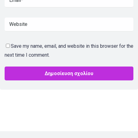
Save my name, email, and website in this browser for the
next time I comment.