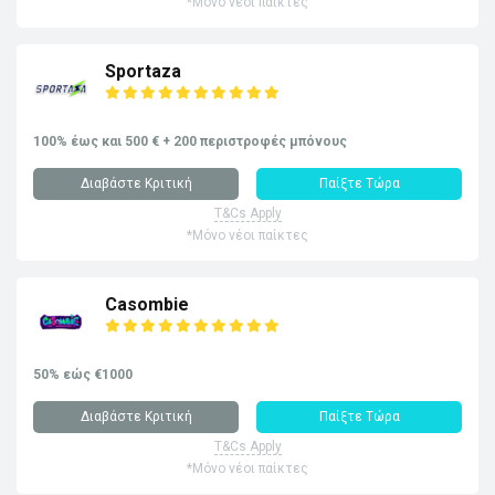
*Μόνο νέοι παίκτες
Sportaza
100% έως και 500 € + 200 περιστροφές μπόνους
Διαβάστε Κριτική
Παίξτε Τώρα
T&Cs Apply
*Μόνο νέοι παίκτες
Casombie
50% εώς €1000
Διαβάστε Κριτική
Παίξτε Τώρα
T&Cs Apply
*Μόνο νέοι παίκτες