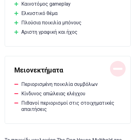
Καινοτόμος gameplay
Ελκυστικό θέμα
Πλούσια ποικιλία μπόνους
Αριστη γραφική και ήχος
Μειονεκτήματα
Περιορισμένη ποικιλία συμβόλων
Κίνδυνος απώλειας ελέγχου
Πιθανοί περιορισμοί στις στοιχηματικές
απαιτήσεις