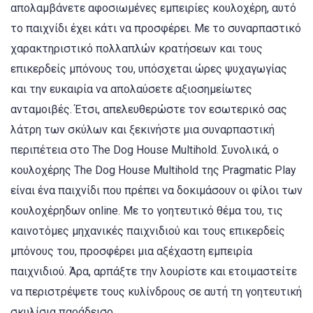
απολαμβάνετε αφοσιωμένες εμπειρίες κουλοχέρη, αυτό
το παιχνίδι έχει κάτι να προσφέρει. Με το συναρπαστικό
χαρακτηριστικό πολλαπλών κρατήσεων και τους
επικερδείς μπόνους του, υπόσχεται ώρες ψυχαγωγίας
και την ευκαιρία να απολαύσετε αξιοσημείωτες
ανταμοιβές. Έτσι, απελευθερώστε τον εσωτερικό σας
λάτρη των σκύλων και ξεκινήστε μια συναρπαστική
περιπέτεια στο The Dog House Multihold. Συνολικά, ο
κουλοχέρης The Dog House Multihold της Pragmatic Play
είναι ένα παιχνίδι που πρέπει να δοκιμάσουν οι φίλοι των
κουλοχέρηδων online. Με το γοητευτικό θέμα του, τις
καινοτόμες μηχανικές παιχνιδιού και τους επικερδείς
μπόνους του, προσφέρει μια αξέχαστη εμπειρία
παιχνιδιού. Άρα, αρπάξτε την λουρίστε και ετοιμαστείτε
να περιστρέψετε τους κυλίνδρους σε αυτή τη γοητευτική
σκυλίσια παράδεισο.