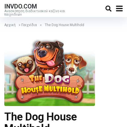
INVDO.COM
Ανασκόπηση διαδικτυακού καζίνο και
παιχνιδιών
Αρχική
»
Παιχνίδια
»
The Dog House Multihold
The Dog House