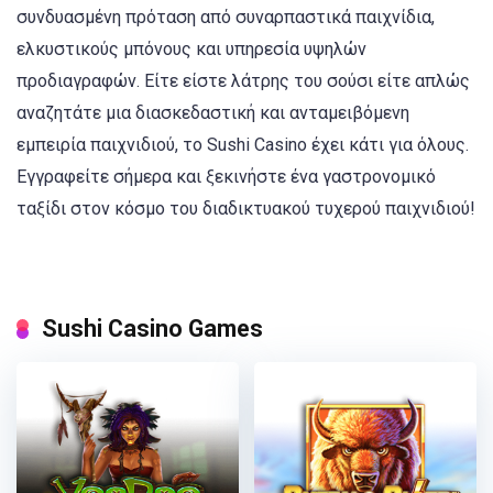
συνδυασμένη πρόταση από συναρπαστικά παιχνίδια,
ελκυστικούς μπόνους και υπηρεσία υψηλών
προδιαγραφών. Είτε είστε λάτρης του σούσι είτε απλώς
αναζητάτε μια διασκεδαστική και ανταμειβόμενη
εμπειρία παιχνιδιού, το Sushi Casino έχει κάτι για όλους.
Εγγραφείτε σήμερα και ξεκινήστε ένα γαστρονομικό
ταξίδι στον κόσμο του διαδικτυακού τυχερού παιχνιδιού!
Sushi Casino Games