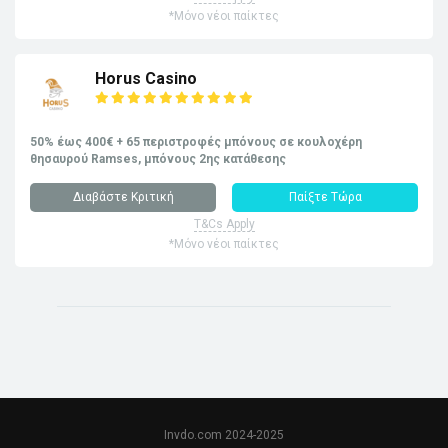
*Μόνο νέοι παίκτες
Horus Casino
50% έως 400€ + 65 περιστροφές μπόνους σε κουλοχέρη
θησαυρού Ramses, μπόνους 2ης κατάθεσης
Διαβάστε Κριτική
Παίξτε Τώρα
T&Cs Apply
*Μόνο νέοι παίκτες
Invdo.com 2024-2025