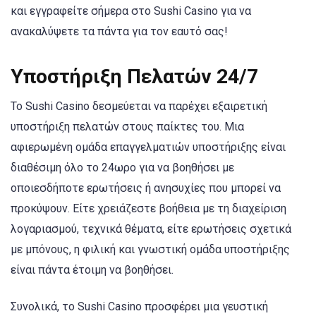
και εγγραφείτε σήμερα στο Sushi Casino για να
ανακαλύψετε τα πάντα για τον εαυτό σας!
Υποστήριξη Πελατών 24/7
Το Sushi Casino δεσμεύεται να παρέχει εξαιρετική
υποστήριξη πελατών στους παίκτες του. Μια
αφιερωμένη ομάδα επαγγελματιών υποστήριξης είναι
διαθέσιμη όλο το 24ωρο για να βοηθήσει με
οποιεσδήποτε ερωτήσεις ή ανησυχίες που μπορεί να
προκύψουν. Είτε χρειάζεστε βοήθεια με τη διαχείριση
λογαριασμού, τεχνικά θέματα, είτε ερωτήσεις σχετικά
με μπόνους, η φιλική και γνωστική ομάδα υποστήριξης
είναι πάντα έτοιμη να βοηθήσει.
Συνολικά, το Sushi Casino προσφέρει μια γευστική