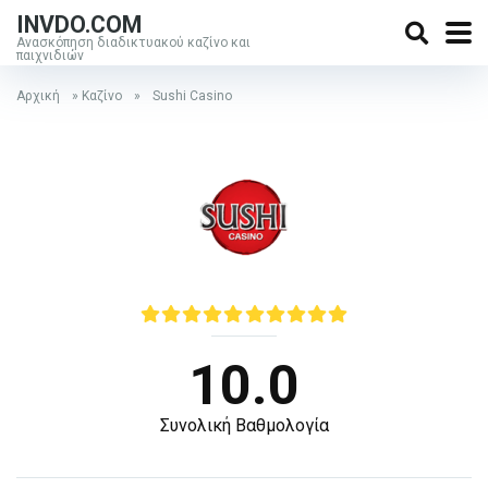
INVDO.COM
Ανασκόπηση διαδικτυακού καζίνο και
παιχνιδιών
Αρχική
»
Καζίνο
»
Sushi Casino
10.0
Συνολική Βαθμολογία