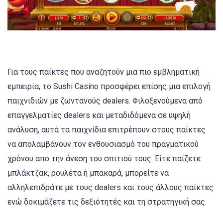
Για τους παίκτες που αναζητούν μια πιο εμβληματική
εμπειρία, το Sushi Casino προσφέρει επίσης μια επιλογή
παιχνιδιών με ζωντανούς dealers. Φιλοξενούμενα από
επαγγελματίες dealers και μεταδιδόμενα σε υψηλή
ανάλυση, αυτά τα παιχνίδια επιτρέπουν στους παίκτες
να απολαμβάνουν τον ενθουσιασμό του πραγματικού
χρόνου από την άνεση του σπιτιού τους. Είτε παίζετε
μπλάκτζακ, ρουλέτα ή μπακαρά, μπορείτε να
αλληλεπιδράτε με τους dealers και τους άλλους παίκτες
ενώ δοκιμάζετε τις δεξιότητές και τη στρατηγική σας.