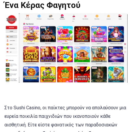
Ένα Κέρας Φαγητού
Στο Sushi Casino, οι παίκτες μπορούν να απολαύσουν μια
ευρεία ποικιλία παιχνιδιών που ικανοποιούν κάθε
αισθητική. Είτε είστε φανατικός των παραδοσιακών