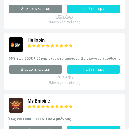
Διαβάστε Κριτική
Παίξτε Τώρα
T&Cs Apply
*Μόνο νέοι παίκτες
Hellspin
50% έως 300€ + 50 περιστροφές μπόνους, 2ο μπόνους κατάθεσης
Διαβάστε Κριτική
Παίξτε Τώρα
T&Cs Apply
*Μόνο νέοι παίκτες
My Empire
Έως και €800 + 300 ΔΠ σε 4 μπόνους