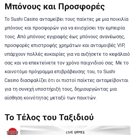
Μπόνους και Προσφορές
Το Sushi Casino ανταμείβει τους παίκτες με μια ποικιλία
μπόνους και προσφορών για να ενισχύσει την εμπειρία
τους. Από μπόνους εγγραφής έως μπόνους ανανέωσης,
προσφορές επιστροφής χρημάτων και ανταμοιβές VIP,
υπάρχουν πολλές ευκαιρίες για να αυξήσετε το κεφάλαιό
σας και να επεκτείνετε τον χρόνο παιχνιδιού σας. Με το
καινοτόμο πρόγραμμα επιβράβευσης του, το Sushi
Casino διασφαλίζει ότι οι πιστοί παίκτες ανταμείβονται
για τη συνεχή υποστήριξή τους, δημιουργώντας μια
αίσθηση κοινότητας μεταξύ των παικτών.
Το Τέλος του Ταξιδιού