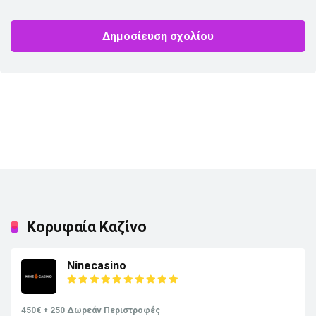
Κορυφαία Καζίνο
Ninecasino
450€ + 250 Δωρεάν Περιστροφές