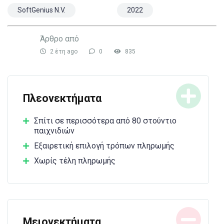
SoftGenius N.V.
2022
Άρθρο από
2 έτη ago
0
835
Πλεονεκτήματα
Σπίτι σε περισσότερα από 80 στούντιο
παιχνιδιών
Εξαιρετική επιλογή τρόπων πληρωμής
Χωρίς τέλη πληρωμής
Μειονεκτήματα