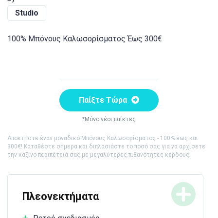
Studio
100% Μπόνους Καλωσορίσματος Έως 300€
Παίξτε Τώρα
*Μόνο νέοι παίκτες
Αποκτήστε έναν μοναδικό Μπόνους Καλωσορίσματος - 100% έως και
300€! Καταθέστε σήμερα και διπλασιάστε το ποσό σας για να αρχίσετε
την καζίνο περιπέτειά σας με μεγαλύτερες πιθανότητες κέρδους!
Πλεονεκτήματα