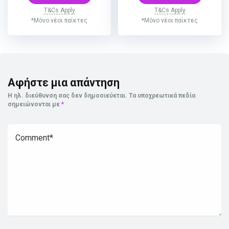
T&Cs Apply
T&Cs Apply
*Μόνο νέοι παίκτες
*Μόνο νέοι παίκτες
Αφήστε μια απάντηση
Η ηλ. διεύθυνση σας δεν δημοσιεύεται.
Τα υποχρεωτικά πεδία
σημειώνονται με
*