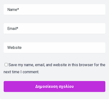
Save my name, email, and website in this browser for the
next time I comment.