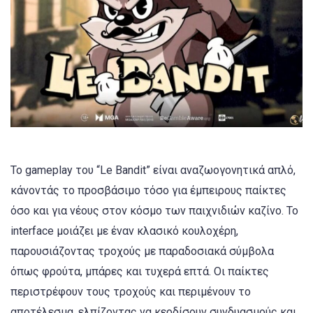
Το gameplay του “Le Bandit” είναι αναζωογονητικά απλό,
κάνοντάς το προσβάσιμο τόσο για έμπειρους παίκτες
όσο και για νέους στον κόσμο των παιχνιδιών καζίνο. Το
interface μοιάζει με έναν κλασικό κουλοχέρη,
παρουσιάζοντας τροχούς με παραδοσιακά σύμβολα
όπως φρούτα, μπάρες και τυχερά επτά. Οι παίκτες
περιστρέφουν τους τροχούς και περιμένουν το
αποτέλεσμα, ελπίζοντας να κερδίσουν συνδυασμούς και