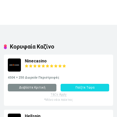
Κορυφαία Καζίνο
Ninecasino
450€ + 250 Δωρεάν Περιστροφές
Διαβάστε Κριτική
Παίξτε Τώρα
T&Cs Apply
*Μόνο νέοι παίκτες
Hellspin