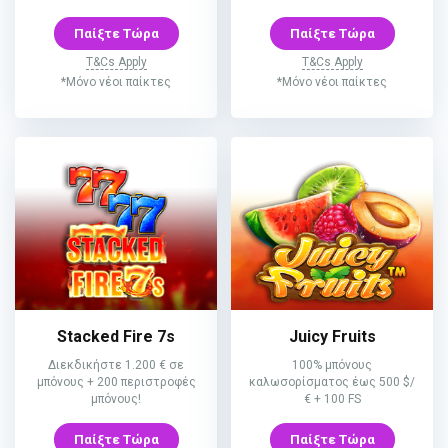
Παίξτε Τώρα
Παίξτε Τώρα
T&Cs Apply
T&Cs Apply
*Μόνο νέοι παίκτες
*Μόνο νέοι παίκτες
Stacked Fire 7s
Juicy Fruits
Διεκδικήστε 1.200 € σε
100% μπόνους
μπόνους + 200 περιστροφές
καλωσορίσματος έως 500 $/
μπόνους!
€ + 100 FS
Παίξτε Τώρα
Παίξτε Τώρα