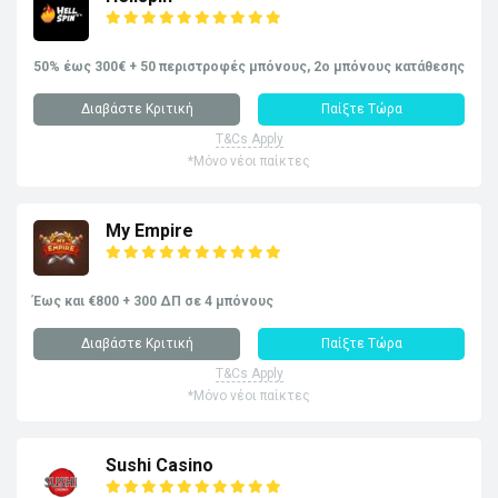
50% έως 300€ + 50 περιστροφές μπόνους, 2ο μπόνους κατάθεσης
Διαβάστε Κριτική
Παίξτε Τώρα
T&Cs Apply
*Μόνο νέοι παίκτες
My Empire
Έως και €800 + 300 ΔΠ σε 4 μπόνους
Διαβάστε Κριτική
Παίξτε Τώρα
T&Cs Apply
*Μόνο νέοι παίκτες
Sushi Casino