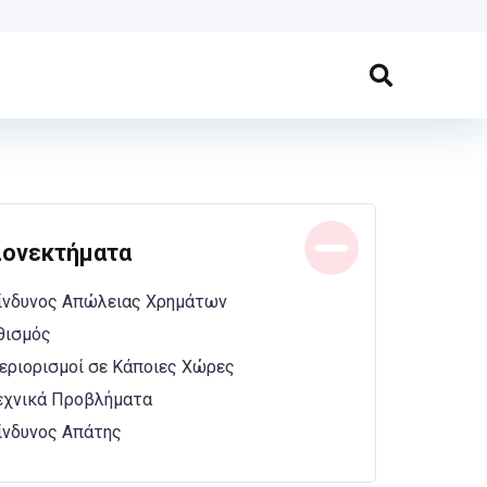
ιονεκτήματα
ίνδυνος Απώλειας Χρημάτων
θισμός
εριορισμοί σε Κάποιες Χώρες
εχνικά Προβλήματα
ίνδυνος Απάτης