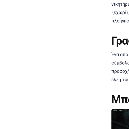
νικητήρ
ξεχωρίζε
πλοήγηση
Γρα
Ένα από
σύμβολα
προσοχή
έλξη του
Μπό