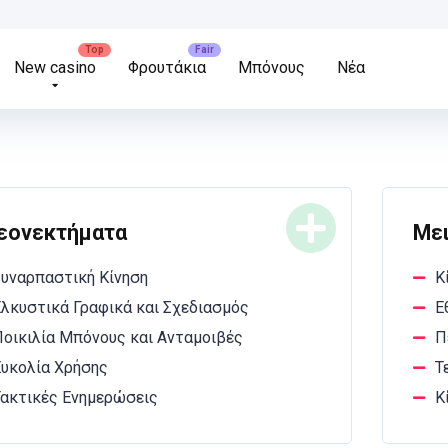
New casino
Φρουτάκια
Μπόνους
Νέα
εονεκτήματα
Με
Συναρπαστική Κίνηση
Κ
Ελκυστικά Γραφικά και Σχεδιασμός
Ε
Ποικιλία Μπόνους και Ανταμοιβές
Π
Ευκολία Χρήσης
Τ
Τακτικές Ενημερώσεις
Κ