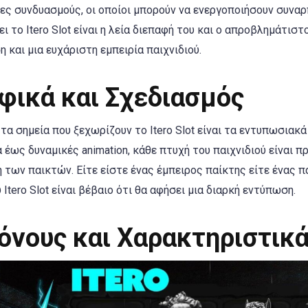
ιες συνδυασμούς, οι οποίοι μπορούν να ενεργοποιήσουν συνα
ι το Itero Slot είναι η λεία διεπαφή του και ο απροβλημάτι
 και μια ευχάριστη εμπειρία παιχνιδιού.
φικά και Σχεδιασμός
 τα σημεία που ξεχωρίζουν το Itero Slot είναι τα εντυπωσιακ
 έως δυναμικές animation, κάθε πτυχή του παιχνιδιού είναι π
 των παικτών. Είτε είστε ένας έμπειρος παίκτης είτε ένας π
 Itero Slot είναι βέβαιο ότι θα αφήσει μια διαρκή εντύπωση.
νους και Χαρακτηριστικ