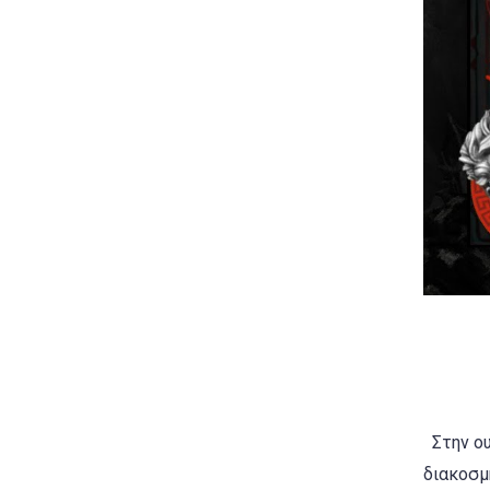
Στην ου
διακοσμ