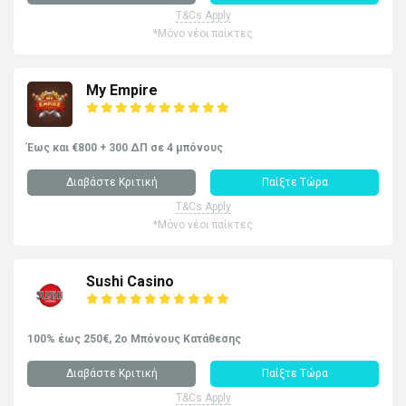
T&Cs Apply
*Μόνο νέοι παίκτες
My Empire
Έως και €800 + 300 ΔΠ σε 4 μπόνους
Διαβάστε Κριτική
Παίξτε Τώρα
T&Cs Apply
*Μόνο νέοι παίκτες
Sushi Casino
100% έως 250€, 2ο Μπόνους Κατάθεσης
Διαβάστε Κριτική
Παίξτε Τώρα
T&Cs Apply