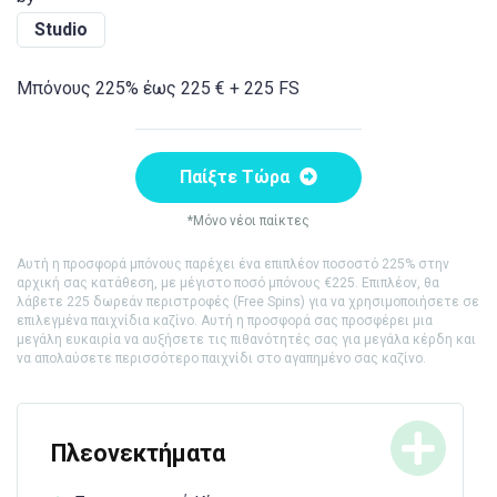
Studio
Μπόνους 225% έως 225 € + 225 FS
Παίξτε Τώρα
*Μόνο νέοι παίκτες
Αυτή η προσφορά μπόνους παρέχει ένα επιπλέον ποσοστό 225% στην
αρχική σας κατάθεση, με μέγιστο ποσό μπόνους €225. Επιπλέον, θα
λάβετε 225 δωρεάν περιστροφές (Free Spins) για να χρησιμοποιήσετε σε
επιλεγμένα παιχνίδια καζίνο. Αυτή η προσφορά σας προσφέρει μια
μεγάλη ευκαιρία να αυξήσετε τις πιθανότητές σας για μεγάλα κέρδη και
να απολαύσετε περισσότερο παιχνίδι στο αγαπημένο σας καζίνο.
Πλεονεκτήματα