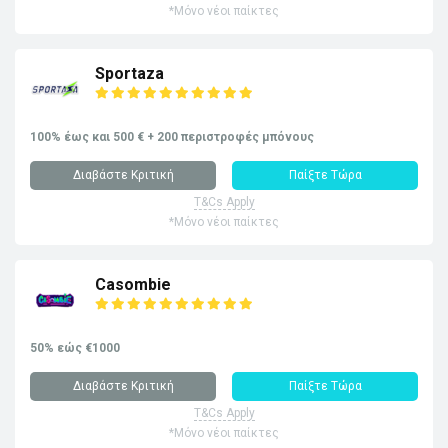
*Μόνο νέοι παίκτες
Sportaza
100% έως και 500 € + 200 περιστροφές μπόνους
Διαβάστε Κριτική
Παίξτε Τώρα
T&Cs Apply
*Μόνο νέοι παίκτες
Casombie
50% εώς €1000
Διαβάστε Κριτική
Παίξτε Τώρα
T&Cs Apply
*Μόνο νέοι παίκτες