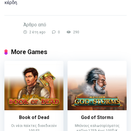
κέρδη.
Άρθρο από
2 έτη ago
0
290
More Games
Book of Dead
God of Storms
Οι νέοι παίκτες διεκδικούν
Μπόνους καλωσορίσματος
100 FS
καζίνο 125% έως 100$/€