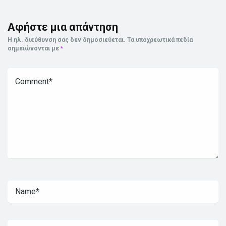
Αφήστε μια απάντηση
Η ηλ. διεύθυνση σας δεν δημοσιεύεται.
Τα υποχρεωτικά πεδία
σημειώνονται με
*