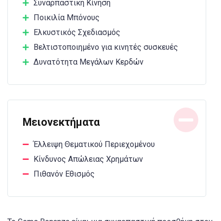
Συναρπαστική Κίνηση
Ποικιλία Μπόνους
Ελκυστικός Σχεδιασμός
Βελτιστοποιημένο για κινητές συσκευές
Δυνατότητα Μεγάλων Κερδών
Μειονεκτήματα
Έλλειψη Θεματικού Περιεχομένου
Κίνδυνος Απώλειας Χρημάτων
Πιθανόν Εθισμός