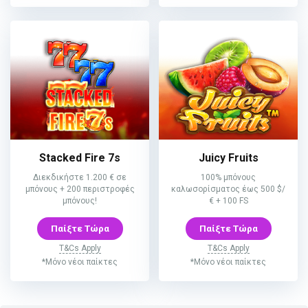
Stacked Fire 7s
Juicy Fruits
Διεκδικήστε 1.200 € σε
100% μπόνους
μπόνους + 200 περιστροφές
καλωσορίσματος έως 500 $/
μπόνους!
€ + 100 FS
Παίξτε Τώρα
Παίξτε Τώρα
T&Cs Apply
T&Cs Apply
*Μόνο νέοι παίκτες
*Μόνο νέοι παίκτες