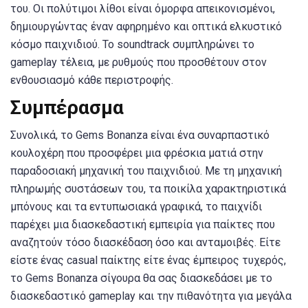
του. Οι πολύτιμοι λίθοι είναι όμορφα απεικονισμένοι,
δημιουργώντας έναν αφηρημένο και οπτικά ελκυστικό
κόσμο παιχνιδιού. Το soundtrack συμπληρώνει το
gameplay τέλεια, με ρυθμούς που προσθέτουν στον
ενθουσιασμό κάθε περιστροφής.
Συμπέρασμα
Συνολικά, το Gems Bonanza είναι ένα συναρπαστικό
κουλοχέρη που προσφέρει μια φρέσκια ματιά στην
παραδοσιακή μηχανική του παιχνιδιού. Με τη μηχανική
πληρωμής συστάσεων του, τα ποικίλα χαρακτηριστικά
μπόνους και τα εντυπωσιακά γραφικά, το παιχνίδι
παρέχει μια διασκεδαστική εμπειρία για παίκτες που
αναζητούν τόσο διασκέδαση όσο και ανταμοιβές. Είτε
είστε ένας casual παίκτης είτε ένας έμπειρος τυχερός,
το Gems Bonanza σίγουρα θα σας διασκεδάσει με το
διασκεδαστικό gameplay και την πιθανότητα για μεγάλα