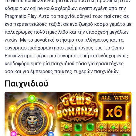
Το Gems Bonanza είναι μια συναρπαστική προσθήκη στον
κόσμο των online κουλοχέρηδων, αναπτυγμένη από την
Pragmatic Play. Αυτό το παιχνίδι οδηγεί τους παίκτες σε
ένα περιπετειώδες ταξίδι σε ένα ζωηρό κόσμο γεμάτο με
πολύχρωμες πολύτιμες λίθο και την υπόσχεση μεγάλων
νικών. Με το μοναδικό στήσιμο του πλέγματος και τα
συναρπαστικά χαρακτηριστικά μπόνους του, το Gems
Bonanza προσφέρει μια συναρπαστική και ενδεχομένως
κερδοφόρα εμπειρία παιχνιδιού τόσο για ερασιτέχνες
όσο και για έμπειρους παίκτες τυχερών παιχνιδιών.
Παιχνιδιού