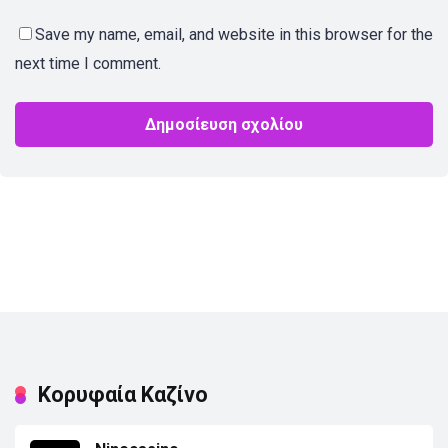
Save my name, email, and website in this browser for the
next time I comment.
Κορυφαία Καζίνο