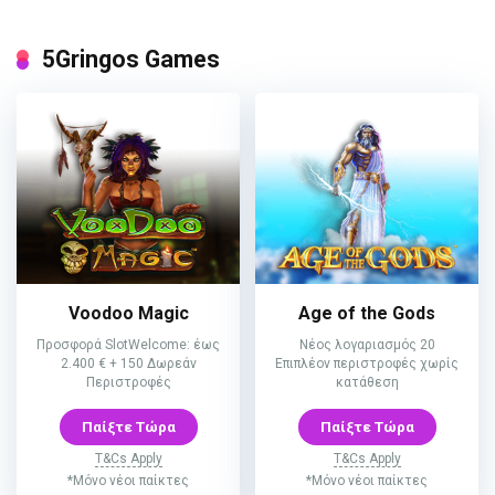
5Gringos Games
Voodoo Magic
Age of the Gods
Προσφορά SlotWelcome: έως
Νέος λογαριασμός 20
2.400 € + 150 Δωρεάν
Επιπλέον περιστροφές χωρίς
Περιστροφές
κατάθεση
Παίξτε Τώρα
Παίξτε Τώρα
T&Cs Apply
T&Cs Apply
*Μόνο νέοι παίκτες
*Μόνο νέοι παίκτες