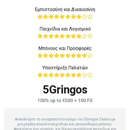
Εμπιστοσύνη και Δικαιοσύνη
Παιχνίδια και Λογισμικό
Μπόνους και Προσφορές
Υποστήριξη Πελατών
5Gringos
100% up to €500 + 100 FS
Ανακαλύψτε το συναρπαστικό κόσμο του 5Gringos Casino με
μια μεγάλη ποικιλία παιχνιδιών και γενναιόδωρα μπόνους.
Απολαύστε ένα ασφαλές και δίκαιο περιβάλλον παιχνιδιού και