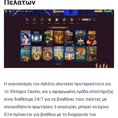
Πελατών
Η ικανοποίηση του πελάτη αποτελεί προτεραιότητα για
το 5Gringos Casino, και η αφιερωμένη ομάδα υποστήριξης
είναι διαθέσιμη 24/7 για να βοηθήσει τους παίκτες με
οποιεσδήποτε ερωτήσεις ή ανησυχίες μπορεί να έχουν.
Είτε πρόκειται για βοήθεια με τη διαχείριση του