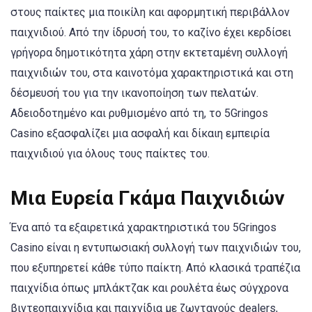
στους παίκτες μια ποικίλη και αφορμητική περιβάλλον
παιχνιδιού. Από την ίδρυσή του, το καζίνο έχει κερδίσει
γρήγορα δημοτικότητα χάρη στην εκτεταμένη συλλογή
παιχνιδιών του, στα καινοτόμα χαρακτηριστικά και στη
δέσμευσή του για την ικανοποίηση των πελατών.
Αδειοδοτημένο και ρυθμισμένο από τη, το 5Gringos
Casino εξασφαλίζει μια ασφαλή και δίκαιη εμπειρία
παιχνιδιού για όλους τους παίκτες του.
Μια Ευρεία Γκάμα Παιχνιδιών
Ένα από τα εξαιρετικά χαρακτηριστικά του 5Gringos
Casino είναι η εντυπωσιακή συλλογή των παιχνιδιών του,
που εξυπηρετεί κάθε τύπο παίκτη. Από κλασικά τραπέζια
παιχνίδια όπως μπλάκτζακ και ρουλέτα έως σύγχρονα
βιντεοπαιχνίδια και παιχνίδια με ζωντανούς dealers,