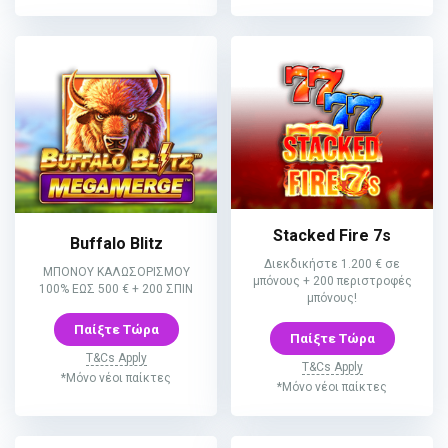
Stacked Fire 7s
Buffalo Blitz
Διεκδικήστε 1.200 € σε
ΜΠΟΝΟΥ ΚΑΛΩΣΟΡΙΣΜΟΥ
μπόνους + 200 περιστροφές
100% ΕΩΣ 500 € + 200 ΣΠΙΝ
μπόνους!
Παίξτε Τώρα
Παίξτε Τώρα
T&Cs Apply
T&Cs Apply
*Μόνο νέοι παίκτες
*Μόνο νέοι παίκτες