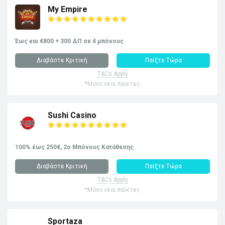
My Empire
Έως και €800 + 300 ΔΠ σε 4 μπόνους
Διαβάστε Κριτική
Παίξτε Τώρα
T&Cs Apply
*Μόνο νέοι παίκτες
Sushi Casino
100% έως 250€, 2ο Μπόνους Κατάθεσης
Διαβάστε Κριτική
Παίξτε Τώρα
T&Cs Apply
*Μόνο νέοι παίκτες
Sportaza