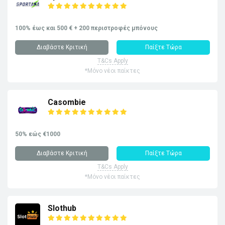
100% έως και 500 € + 200 περιστροφές μπόνους
Διαβάστε Κριτική
Παίξτε Τώρα
T&Cs Apply
*Μόνο νέοι παίκτες
Casombie
50% εώς €1000
Διαβάστε Κριτική
Παίξτε Τώρα
T&Cs Apply
*Μόνο νέοι παίκτες
Slothub