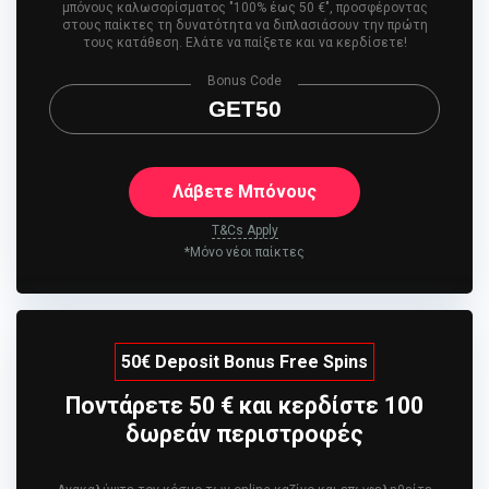
μπόνους καλωσορίσματος "100% έως 50 €", προσφέροντας
στους παίκτες τη δυνατότητα να διπλασιάσουν την πρώτη
τους κατάθεση. Ελάτε να παίξετε και να κερδίσετε!
Bonus Code
GET50
Λάβετε Μπόνους
T&Cs Apply
*Μόνο νέοι παίκτες
50€
Deposit Bonus
Free Spins
Ποντάρετε 50 € και κερδίστε 100
δωρεάν περιστροφές