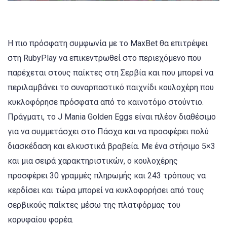
Η πιο πρόσφατη συμφωνία με το MaxBet θα επιτρέψει
στη RubyPlay να επικεντρωθεί στο περιεχόμενο που
παρέχεται στους παίκτες στη Σερβία και που μπορεί να
περιλαμβάνει το συναρπαστικό παιχνίδι κουλοχέρη που
κυκλοφόρησε πρόσφατα από το καινοτόμο στούντιο.
Πράγματι, το J Mania Golden Eggs είναι πλέον διαθέσιμο
για να συμμετάσχει στο Πάσχα και να προσφέρει πολύ
διασκέδαση και ελκυστικά βραβεία. Με ένα στήσιμο 5×3
και μια σειρά χαρακτηριστικών, ο κουλοχέρης
προσφέρει 30 γραμμές πληρωμής και 243 τρόπους να
κερδίσει και τώρα μπορεί να κυκλοφορήσει από τους
σερβικούς παίκτες μέσω της πλατφόρμας του
κορυφαίου φορέα.