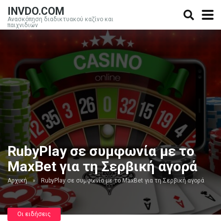
INVDO.COM
Ανασκόπηση διαδικτυακού καζίνο και
παιχνιδιών
RubyPlay σε συμφωνία με το
MaxBet για τη Σερβική αγορά
Αρχική
»
RubyPlay σε συμφωνία με το MaxBet για τη Σερβική αγορά
Οι ειδήσεις