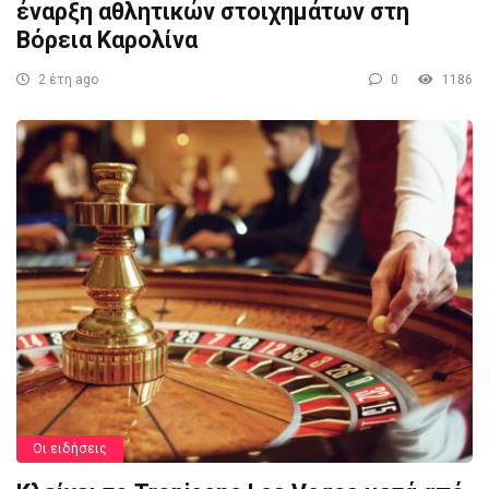
έναρξη αθλητικών στοιχημάτων στη
Βόρεια Καρολίνα
2 έτη ago
0
1186
Οι ειδήσεις