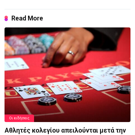
Read More
Οι ειδήσεις
Αθλητές κολεγίου απειλούνται μετά την