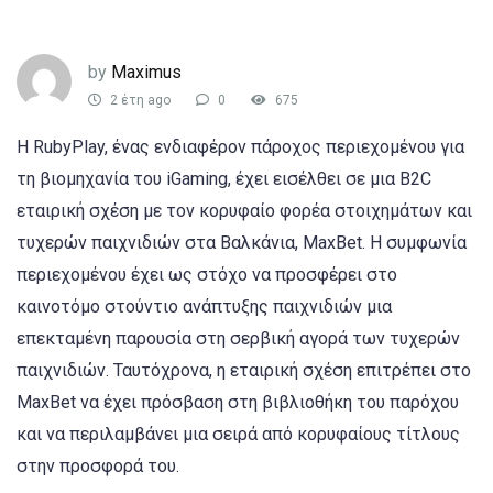
by
Maximus
2 έτη ago
0
675
Η RubyPlay, ένας ενδιαφέρον πάροχος περιεχομένου για
τη βιομηχανία του iGaming, έχει εισέλθει σε μια B2C
εταιρική σχέση με τον κορυφαίο φορέα στοιχημάτων και
τυχερών παιχνιδιών στα Βαλκάνια, MaxBet. Η συμφωνία
περιεχομένου έχει ως στόχο να προσφέρει στο
καινοτόμο στούντιο ανάπτυξης παιχνιδιών μια
επεκταμένη παρουσία στη σερβική αγορά των τυχερών
παιχνιδιών. Ταυτόχρονα, η εταιρική σχέση επιτρέπει στο
MaxBet να έχει πρόσβαση στη βιβλιοθήκη του παρόχου
και να περιλαμβάνει μια σειρά από κορυφαίους τίτλους
στην προσφορά του.