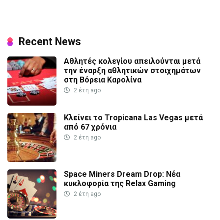
Recent News
Αθλητές κολεγίου απειλούνται μετά
την έναρξη αθλητικών στοιχημάτων
στη Βόρεια Καρολίνα
2 έτη ago
Κλείνει το Tropicana Las Vegas μετά
από 67 χρόνια
2 έτη ago
Space Miners Dream Drop: Νέα
κυκλοφορία της Relax Gaming
2 έτη ago