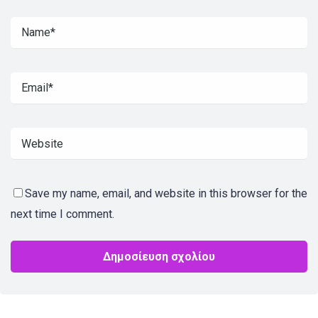
Save my name, email, and website in this browser for the
next time I comment.