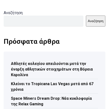
Αναζήτηση
Αναζήτηση
Πρόσφατα άρθρα
Αθλητές κολεγίου απειλούνται μετά την
έναρξη αθλητικών στοιχημάτων στη Βόρεια
Καρολίνα
Κλείνει το Tropicana Las Vegas μετά από 67
χρόνια
Space Miners Dream Drop: Νέα κυκλοφορία
της Relax Gaming